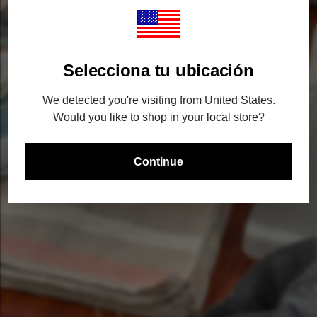
Selecciona tu ubicación
We detected you're visiting from United States.
Would you like to shop in your local store?
Continue